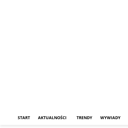
sobota, 8 sierpnia, 2026
START
AKTUALNOŚCI
TRENDY
WYWIADY