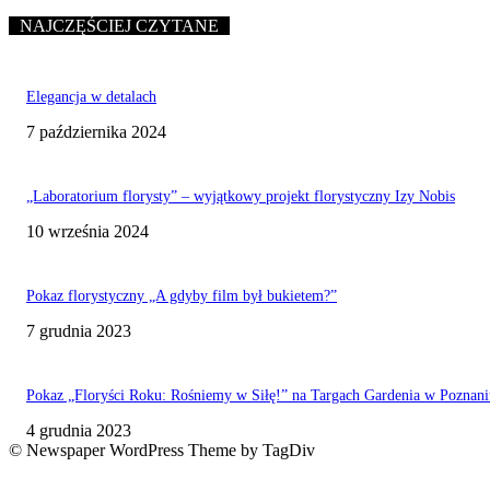
NAJCZĘŚCIEJ CZYTANE
Elegancja w detalach
7 października 2024
„Laboratorium florysty” – wyjątkowy projekt florystyczny Izy Nobis
10 września 2024
Pokaz florystyczny „A gdyby film był bukietem?”
7 grudnia 2023
Pokaz „Floryści Roku: Rośniemy w Siłę!” na Targach Gardenia w Poznani
4 grudnia 2023
© Newspaper WordPress Theme by TagDiv