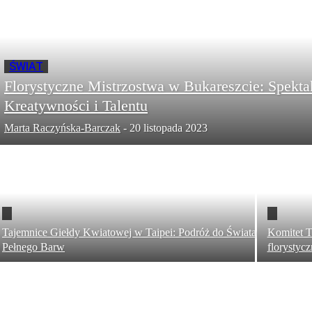
ŚWIAT
Florystyczne Mistrzostwa w Bukareszcie: Spekta
Kreatywności i Talentu
Marta Raczyńska-Barczak
-
20 listopada 2023
Tajemnice Giełdy Kwiatowej w Taipei: Podróż do Świata
Komitet T
Pełnego Barw
florystyc