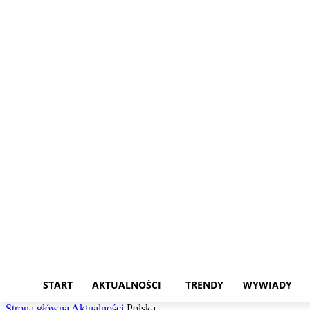
sobota, 8 sierpnia, 2026
START
AKTUALNOŚCI
TRENDY
WYWIADY
Strona główna
Aktualności
Polska