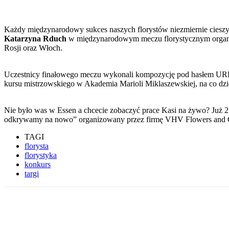
Każdy międzynarodowy sukces naszych florystów niezmiernie cieszy, 
Katarzyna Rduch
w międzynarodowym meczu florystycznym organizo
Rosji oraz Włoch.
Uczestnicy finałowego meczu wykonali kompozycję pod hasłem URBAN
kursu mistrzowskiego w Akademia Marioli Miklaszewskiej, na co dzi
Nie było was w Essen a chcecie zobaczyć prace Kasi na żywo? Już 25
odkrywamy na nowo” organizowany przez firmę VHV Flowers and G
TAGI
florysta
florystyka
konkurs
targi
Udostępnij
Facebook