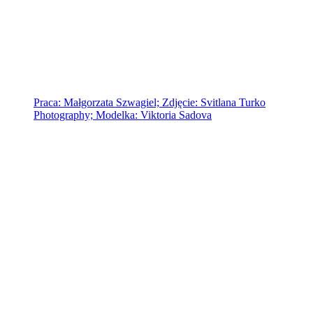
Praca: Małgorzata Szwagiel; Zdjęcie: Svitlana Turko
Photography; Modelka: Viktoria Sadova