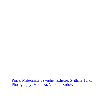
Praca: Małgorzata Szwagiel; Zdjęcie: Svitlana Turko
Photography; Modelka: Viktoria Sadova