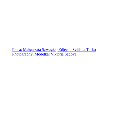
Praca: Małgorzata Szwagiel; Zdjęcie: Svitlana Turko
Photography; Modelka: Viktoria Sadova