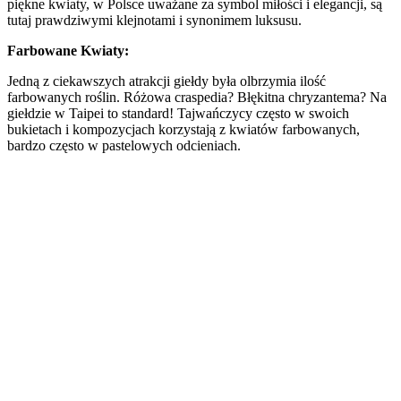
piękne kwiaty, w Polsce uważane za symbol miłości i elegancji, są
tutaj prawdziwymi klejnotami i synonimem luksusu.
Farbowane Kwiaty:
Jedną z ciekawszych atrakcji giełdy była olbrzymia ilość
farbowanych roślin. Różowa craspedia? Błękitna chryzantema? Na
giełdzie w Taipei to standard! Tajwańczycy często w swoich
bukietach i kompozycjach korzystają z kwiatów farbowanych,
bardzo często w pastelowych odcieniach.