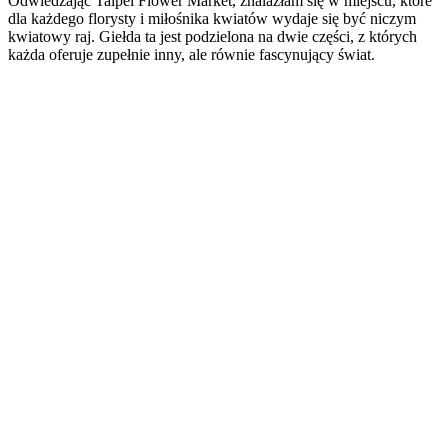
Odwiedzając Taipei Flower Market, znalazłam się w miejscu, które
dla każdego florysty i miłośnika kwiatów wydaje się być niczym
kwiatowy raj. Giełda ta jest podzielona na dwie części, z których
każda oferuje zupełnie inny, ale równie fascynujący świat.