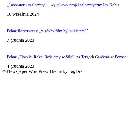
„Laboratorium florysty” – wyjątkowy projekt florystyczny Izy Nobis
10 września 2024
Pokaz florystyczny „A gdyby film był bukietem?”
7 grudnia 2023
Pokaz „Floryści Roku: Rośniemy w Siłę!” na Targach Gardenia w Poznani
4 grudnia 2023
© Newspaper WordPress Theme by TagDiv