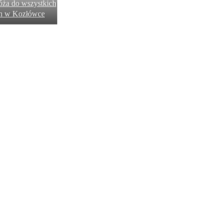
ża do wszystkich
h w Kozłówce