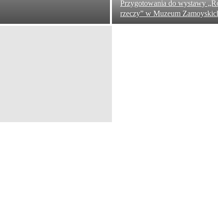
Przygotowania do wystawy „Ró
rzeczy” w Muzeum Zamoyskic