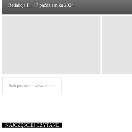
Redakcja F+
-
7 października 2024
Brak postów do wyświetlenia
NAJCZĘŚCIEJ CZYTANE