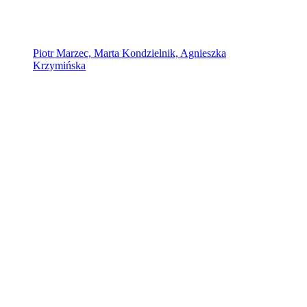
Piotr Marzec, Marta Kondzielnik, Agnieszka
Krzymińska