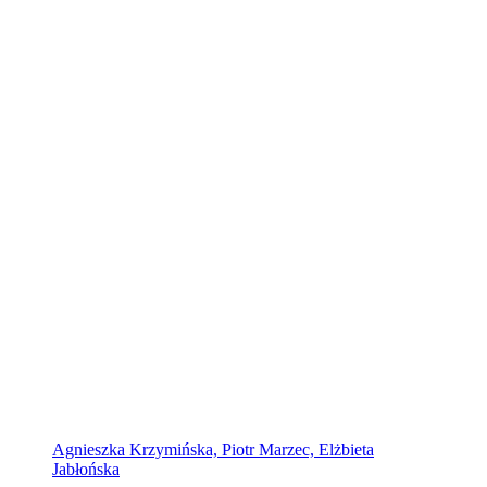
Agnieszka Krzymińska, Piotr Marzec, Elżbieta
Jabłońska