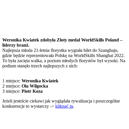
Weronika Kwiatek zdobyła Złoty medal WorldSkills Poland –
liderzy branż.
Najlepsza młoda 21-letnia florystka wygrała bilet do Szanghaju,
gdzie będzie reprezentowała Polskę na WorldSkills Shanghai 2022.
To była zacięta walka, a poziom młodych florystów był wysoki. Na
podium stanęło trzech najlepszych z nich:
1 miejsce:
Weronika Kwiatek
2 miejsce:
Ola Wilgocka
3 miejsce:
Piotr Koza
Jeżeli jesteście ciekawi jak wyglądała rywalizacja i poszczególne
konkurencje to wystarczy ->
kliknąć tu
.