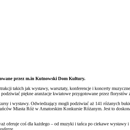
izowane przez m.in Kutnowski Dom Kultury.
nych atrakcji takich jak wystawy, warsztaty, konferencje i koncerty muz
 podziwiać piękne aranżacje kwiatowe przygotowane przez florystów z 
ursy i wystawy. Odwiedzający mogli podziwiać aż 141 różanych bukie
ańców Miasta Róż w Amatorskim Konkursie Różanym. Jest to doskona
ż oferuje coś dla każdego – od muzyki i tańca po ciekawe wystawy i k
osferze.