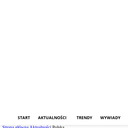
niedziela, 9 sierpnia, 2026
START
AKTUALNOŚCI
TRENDY
WYWIADY
Strona główna
Aktualności
Polska