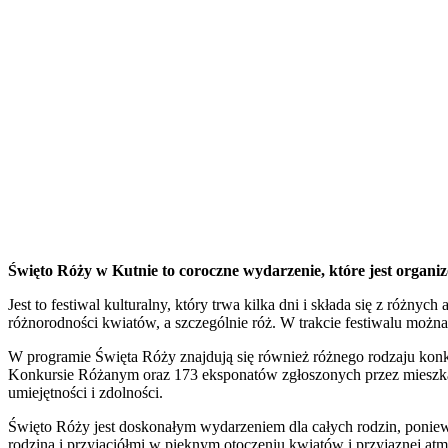
Święto Róży w Kutnie to coroczne wydarzenie, które jest organ
Jest to festiwal kulturalny, który trwa kilka dni i składa się z róż
różnorodności kwiatów, a szczególnie róż. W trakcie festiwalu można
W programie Święta Róży znajdują się również różnego rodzaju konk
Konkursie Różanym oraz 173 eksponatów zgłoszonych przez mieszk
umiejętności i zdolności.
Święto Róży jest doskonałym wydarzeniem dla całych rodzin, poniewa
rodziną i przyjaciółmi w pięknym otoczeniu kwiatów i przyjaznej atm