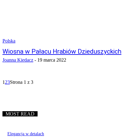
Polska
Wiosna w Pałacu Hrabiów Dzieduszyckich
Joanna Kiedacz
-
19 marca 2022
1
2
3
Strona 1 z 3
MOST READ
Elegancja w detalach