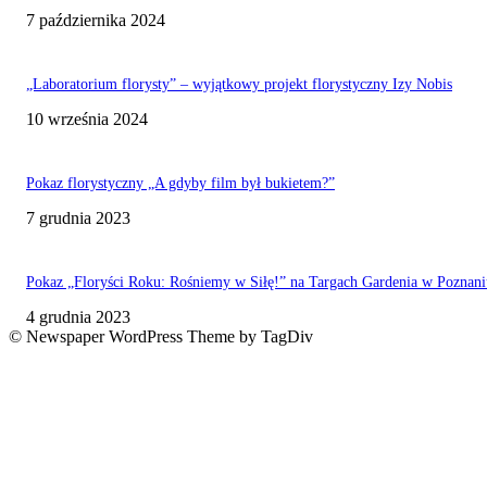
7 października 2024
„Laboratorium florysty” – wyjątkowy projekt florystyczny Izy Nobis
10 września 2024
Pokaz florystyczny „A gdyby film był bukietem?”
7 grudnia 2023
Pokaz „Floryści Roku: Rośniemy w Siłę!” na Targach Gardenia w Poznani
4 grudnia 2023
© Newspaper WordPress Theme by TagDiv