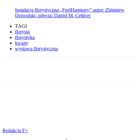
Instalacja florystyczna „FeelHarmony” autor: Zbigniew
Dziwulski, zdjęcia: Daniel M. Cetlicer
TAGI
florysta
florystyka
kwiaty
wystawa florystyczna
Facebook
Redakcja F+