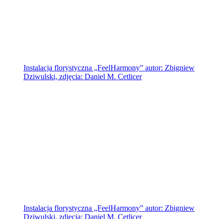
Instalacja florystyczna „FeelHarmony” autor: Zbigniew
Dziwulski, zdjęcia: Daniel M. Cetlicer
Instalacja florystyczna „FeelHarmony” autor: Zbigniew
Dziwulski, zdjęcia: Daniel M. Cetlicer