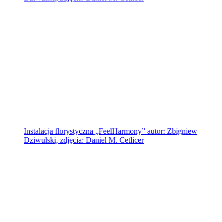
Instalacja florystyczna „FeelHarmony” autor: Zbigniew
Dziwulski, zdjęcia: Daniel M. Cetlicer