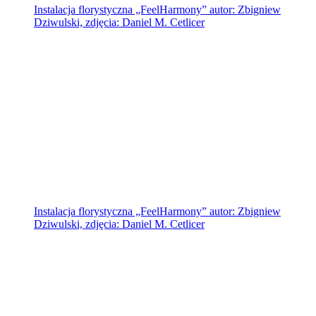
Instalacja florystyczna „FeelHarmony” autor: Zbigniew
Dziwulski, zdjęcia: Daniel M. Cetlicer
Instalacja florystyczna „FeelHarmony” autor: Zbigniew
Dziwulski, zdjęcia: Daniel M. Cetlicer