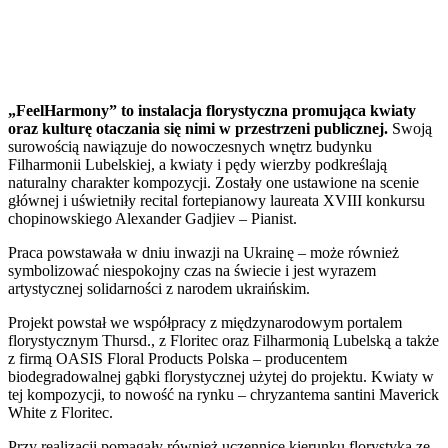
„FeelHarmony” to instalacja florystyczna promująca kwiaty
oraz kulturę otaczania się nimi w przestrzeni publicznej.
Swoją
surowością nawiązuje do nowoczesnych wnętrz budynku
Filharmonii Lubelskiej, a kwiaty i pędy wierzby podkreślają
naturalny charakter kompozycji. Zostały one ustawione na scenie
głównej i uświetniły recital fortepianowy laureata XVIII konkursu
chopinowskiego Alexander Gadjiev – Pianist.
Praca powstawała w dniu inwazji na Ukrainę – może również
symbolizować niespokojny czas na świecie i jest wyrazem
artystycznej solidarności z narodem ukraińskim.
Projekt powstał we współpracy z międzynarodowym portalem
florystycznym Thursd., z Floritec oraz Filharmonią Lubelską a także
z firmą OASIS Floral Products Polska – producentem
biodegradowalnej gąbki florystycznej użytej do projektu. Kwiaty w
tej kompozycji, to nowość na rynku – chryzantema santini Maverick
White z Floritec.
Przy realizacji pomagały również uczennice kierunku florystyka ze