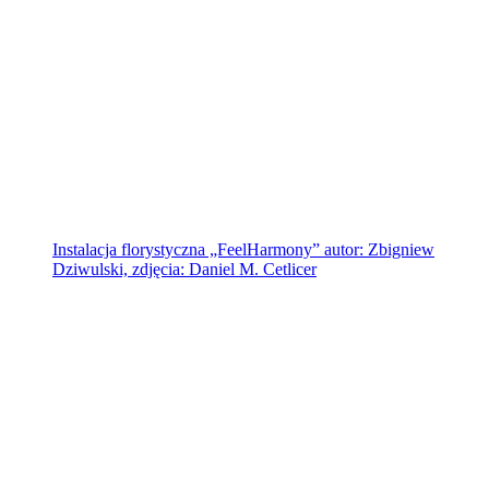
Instalacja florystyczna „FeelHarmony” autor: Zbigniew
Dziwulski, zdjęcia: Daniel M. Cetlicer