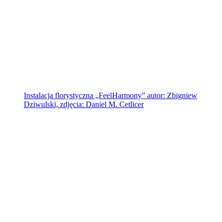
Instalacja florystyczna „FeelHarmony” autor: Zbigniew
Dziwulski, zdjęcia: Daniel M. Cetlicer