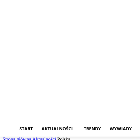
sobota, 8 sierpnia, 2026
START
AKTUALNOŚCI
TRENDY
WYWIADY
Strona główna
Aktualności
Polska