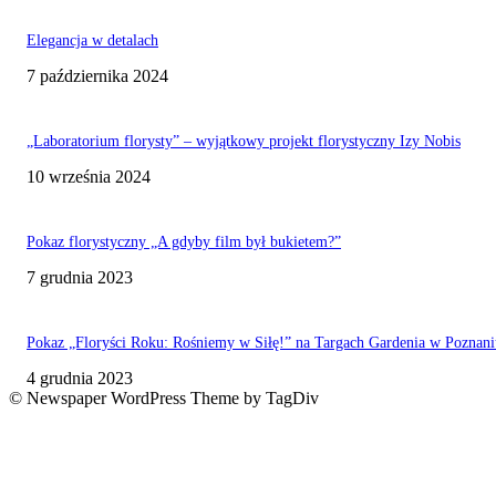
Elegancja w detalach
7 października 2024
„Laboratorium florysty” – wyjątkowy projekt florystyczny Izy Nobis
10 września 2024
Pokaz florystyczny „A gdyby film był bukietem?”
7 grudnia 2023
Pokaz „Floryści Roku: Rośniemy w Siłę!” na Targach Gardenia w Poznani
4 grudnia 2023
© Newspaper WordPress Theme by TagDiv