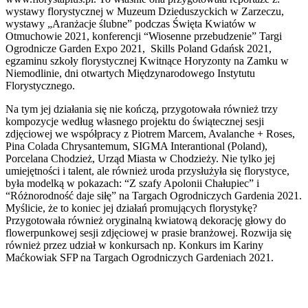
wystawy florystycznej w Muzeum Dzieduszyckich w Zarzeczu,
wystawy „Aranżacje ślubne” podczas Święta Kwiatów w
Otmuchowie 2021, konferencji “Wiosenne przebudzenie” Targi
Ogrodnicze Garden Expo 2021, Skills Poland Gdańsk 2021,
egzaminu szkoły florystycznej Kwitnące Horyzonty na Zamku w
Niemodlinie, dni otwartych Międzynarodowego Instytutu
Florystycznego.
Na tym jej działania się nie kończą, przygotowała również trzy
kompozycje według własnego projektu do świątecznej sesji
zdjęciowej we współpracy z Piotrem Marcem, Avalanche + Roses,
Pina Colada Chrysantemum, SIGMA Interantional (Poland),
Porcelana Chodzież, Urząd Miasta w Chodzieży. Nie tylko jej
umiejętności i talent, ale również uroda przysłużyła się florystyce,
była modelką w pokazach: “Z szafy Apolonii Chałupiec” i
“Różnorodność daje siłę” na Targach Ogrodniczych Gardenia 2021.
Myślicie, że to koniec jej działań promujących florystykę?
Przygotowała również oryginalną kwiatową dekorację głowy do
flowerpunkowej sesji zdjęciowej w prasie branżowej. Rozwija się
również przez udział w konkursach np. Konkurs im Kariny
Maćkowiak SFP na Targach Ogrodniczych Gardeniach 2021.