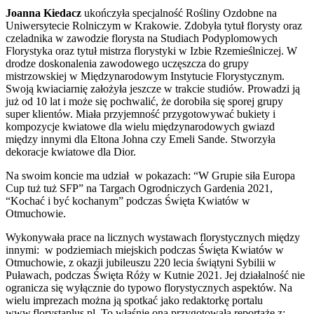
Joanna Kiedacz
ukończyła specjalność Rośliny Ozdobne na
Uniwersytecie Rolniczym w Krakowie. Zdobyła tytuł florysty oraz
czeladnika w zawodzie florysta na Studiach Podyplomowych
Florystyka oraz tytuł mistrza florystyki w Izbie Rzemieślniczej. W
drodze doskonalenia zawodowego uczęszcza do grupy
mistrzowskiej w Międzynarodowym Instytucie Florystycznym.
Swoją kwiaciarnię założyła jeszcze w trakcie studiów. Prowadzi ją
już od 10 lat i może się pochwalić, że dorobiła się sporej grupy
super klientów. Miała przyjemność przygotowywać bukiety i
kompozycje kwiatowe dla wielu międzynarodowych gwiazd
między innymi dla Eltona Johna czy Emeli Sande. Stworzyła
dekoracje kwiatowe dla Dior.
Na swoim koncie ma udział w pokazach: “W Grupie siła Europa
Cup tuż tuż SFP” na Targach Ogrodniczych Gardenia 2021,
“Kochać i być kochanym” podczas Święta Kwiatów w
Otmuchowie.
Wykonywała prace na licznych wystawach florystycznych między
innymi: w podziemiach miejskich podczas Święta Kwiatów w
Otmuchowie, z okazji jubileuszu 220 lecia świątyni Sybilii w
Puławach, podczas Święta Róży w Kutnie 2021. Jej działalność nie
ogranicza się wyłącznie do typowo florystycznych aspektów. Na
wielu imprezach można ją spotkać jako redaktorkę portalu
www.florystaplus.pl. To właśnie ona przygotowała reportaże z: