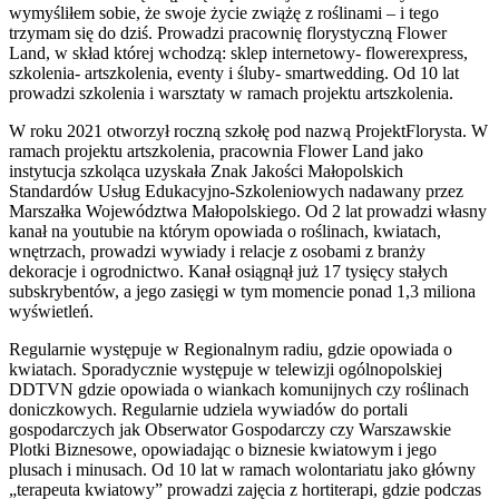
wymyśliłem sobie, że swoje życie zwiążę z roślinami – i tego
trzymam się do dziś. Prowadzi pracownię florystyczną Flower
Land, w skład której wchodzą: sklep internetowy- flowerexpress,
szkolenia- artszkolenia, eventy i śluby- smartwedding. Od 10 lat
prowadzi szkolenia i warsztaty w ramach projektu artszkolenia.
W roku 2021 otworzył roczną szkołę pod nazwą ProjektFlorysta. W
ramach projektu artszkolenia, pracownia Flower Land jako
instytucja szkoląca uzyskała Znak Jakości Małopolskich
Standardów Usług Edukacyjno-Szkoleniowych nadawany przez
Marszałka Województwa Małopolskiego. Od 2 lat prowadzi własny
kanał na youtubie na którym opowiada o roślinach, kwiatach,
wnętrzach, prowadzi wywiady i relacje z osobami z branży
dekoracje i ogrodnictwo. Kanał osiągnął już 17 tysięcy stałych
subskrybentów, a jego zasięgi w tym momencie ponad 1,3 miliona
wyświetleń.
Regularnie występuje w Regionalnym radiu, gdzie opowiada o
kwiatach. Sporadycznie występuje w telewizji ogólnopolskiej
DDTVN gdzie opowiada o wiankach komunijnych czy roślinach
doniczkowych. Regularnie udziela wywiadów do portali
gospodarczych jak Obserwator Gospodarczy czy Warszawskie
Plotki Biznesowe, opowiadając o biznesie kwiatowym i jego
plusach i minusach. Od 10 lat w ramach wolontariatu jako główny
„terapeuta kwiatowy” prowadzi zajęcia z hortiterapi, gdzie podczas