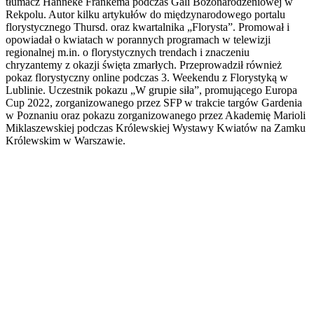
tłumacz Hanneke Frankema podczas Gali Bożonarodzeniowej w
Rekpolu. Autor kilku artykułów do międzynarodowego portalu
florystycznego Thursd. oraz kwartalnika „Florysta”. Promował i
opowiadał o kwiatach w porannych programach w telewizji
regionalnej m.in. o florystycznych trendach i znaczeniu
chryzantemy z okazji święta zmarłych. Przeprowadził również
pokaz florystyczny online podczas 3. Weekendu z Florystyką w
Lublinie. Uczestnik pokazu „W grupie siła”, promującego Europa
Cup 2022, zorganizowanego przez SFP w trakcie targów Gardenia
w Poznaniu oraz pokazu zorganizowanego przez Akademię Marioli
Miklaszewskiej podczas Królewskiej Wystawy Kwiatów na Zamku
Królewskim w Warszawie.