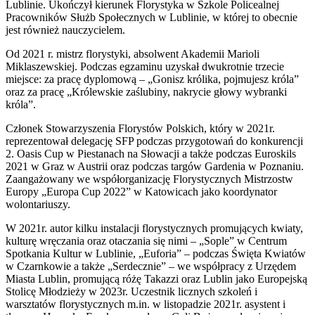
Lublinie. Ukończył kierunek Florystyka w Szkole Policealnej
Pracowników Służb Społecznych w Lublinie, w której to obecnie
jest również nauczycielem.
Od 2021 r. mistrz florystyki, absolwent Akademii Marioli
Miklaszewskiej. Podczas egzaminu uzyskał dwukrotnie trzecie
miejsce: za pracę dyplomową – „Gonisz królika, pojmujesz króla”
oraz za pracę „Królewskie zaślubiny, nakrycie głowy wybranki
króla”.
Członek Stowarzyszenia Florystów Polskich, który w 2021r.
reprezentował delegację SFP podczas przygotowań do konkurencji
2. Oasis Cup w Piestanach na Słowacji a także podczas Euroskils
2021 w Graz w Austrii oraz podczas targów Gardenia w Poznaniu.
Zaangażowany we współorganizację Florystycznych Mistrzostw
Europy „Europa Cup 2022” w Katowicach jako koordynator
wolontariuszy.
W 2021r. autor kilku instalacji florystycznych promujących kwiaty,
kulturę wręczania oraz otaczania się nimi – „Sople” w Centrum
Spotkania Kultur w Lublinie, „Euforia” – podczas Święta Kwiatów
w Czarnkowie a także „Serdecznie” – we współpracy z Urzędem
Miasta Lublin, promującą różę Takazzi oraz Lublin jako Europejską
Stolicę Młodzieży w 2023r. Uczestnik licznych szkoleń i
warsztatów florystycznych m.in. w listopadzie 2021r. asystent i