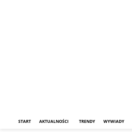
czwartek, 6 sierpnia, 2026
START
AKTUALNOŚCI
TRENDY
WYWIADY