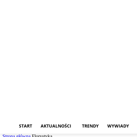
niedziela, 9 sierpnia, 2026
START
AKTUALNOŚCI
TRENDY
WYWIADY
Strona główna
Florystyka